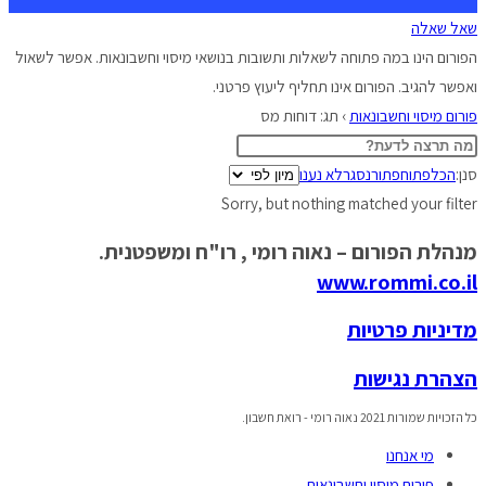
שאל שאלה
הפורום הינו במה פתוחה לשאלות ותשובות בנושאי מיסוי וחשבונאות. אפשר לשאול
ואפשר להגיב. הפורום אינו תחליף ליעוץ פרטני.
פורום מיסוי וחשבונאות
›
תג: דוחות מס
סנן:
הכל
פתוח
פתור
נסגר
לא נענו
Sorry, but nothing matched your filter
מנהלת הפורום – נאוה רומי , רו"ח ומשפטנית.
www.rommi.co.il
מדיניות פרטיות
הצהרת נגישות
כל הזכויות שמורות 2021 נאוה רומי - רואת חשבון.
מי אנחנו
פורום מיסוי וחשבונאות