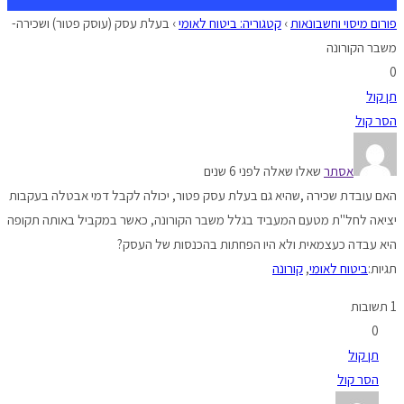
פורום מיסוי וחשבונאות
›
קטגוריה: ביטוח לאומי
›
בעלת עסק (עוסק פטור) ושכירה-
משבר הקורונה
0
תן קול
הסר קול
אסתר
שאלו שאלה לפני 6 שנים
האם עובדת שכירה ,שהיא גם בעלת עסק פטור, יכולה לקבל דמי אבטלה בעקבות
יציאה לחל"ת מטעם המעביד בגלל משבר הקורונה, כאשר במקביל באותה תקופה
היא עבדה כעצמאית ולא היו הפחתות בהכנסות של העסק?
תגיות:
ביטוח לאומי
,
קורונה
1 תשובות
0
תן קול
הסר קול