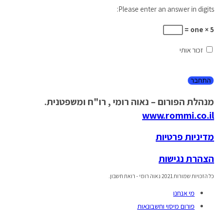
Please enter an answer in digits:
5 × one =
זכור אותי
מנהלת הפורום – נאוה רומי , רו"ח ומשפטנית.
www.rommi.co.il
מדיניות פרטיות
הצהרת נגישות
כל הזכויות שמורות 2021 נאוה רומי - רואת חשבון.
מי אנחנו
פורום מיסוי וחשבונאות