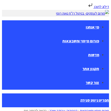
דילוג לתוכן
Skip
to
content
מי אנחנו
פורום מיסוי וחשבונאות
חדשות
תקנון אתר
צור קשר
תפריט ניווט
סגירה
פורום מיסוי וחשבונאות
›
קטגוריה: עבודה ושכר
›
בקשה להחזר מס