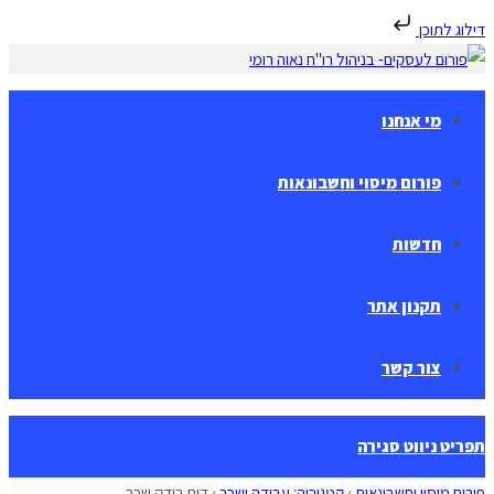
דילוג לתוכן
Skip
to
content
מי אנחנו
פורום מיסוי וחשבונאות
חדשות
תקנון אתר
צור קשר
תפריט ניווט
סגירה
פורום מיסוי וחשבונאות
›
קטגוריה: עבודה ושכר
›
דוח בודק שכר