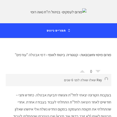
Ski
לתוכן
t
conten
תפריט ניווט
פורום מיסוי וחשבונאות
›
קטגוריה: ביטוח לאומי
›
דמי אבטלה ''עודפים''
0
Rey
שאלו שאלה לפני 6 שנים
בעקבות הקורונה יצאתי לחל"ת והגשתי תביעת אבטלה. כחודש וחצי –
חודשיים לאחר היציאה לחל"ת התחלתי לעבוד בעבודה אחרת. אחרי
שהתחלתי את תקופת ההעסקה במקום החדש נשלח אלי איזשהו שאלון
מביטוח לאומי (לא זוכר בדיוק איך נקרא) שבו הצהרתי שהתחלתי לעבוד