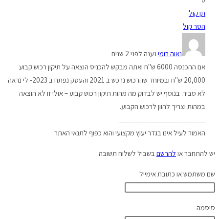
תן קול
הסר קול
נאוה רומי
נענה לפני 2 שנים
אם ההכנסה 6000 ש"ח ואתה מבקש להכניס הוצאה על תיקון רכוש קבוע
20,000 ש"ח ובמיוחד שהרכוש נרכש ב 2021 והעסק נפתח ב 2023- לי נראה
לא סביר. בנוסף יש לבדוק מה מהות תיקון רכוש קבוע – אולי זו לא הוצאה
במהות וצריך להוון לרכוש הקבוע.
______________________
האמור לעיל אינו בגדר יעוץ מקצועי והוא כפוף לתנאי האתר
יש להתחבר או
להרשם
בשביל לשלוח תשובה
שם משתמש או כתובת אימייל
סיסמה