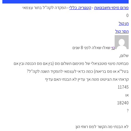
פורום מיסוי וחשבונאות
›
קטגוריה: כללי
›
הפקדה לקה"ל בתור עצמאי
0
תן קול
הסר קול
נוי
שאלו שאלה לפני 8 שנים
שלום,
מבחינת מיצוי פוטנציאלי של מינימום תשלום מס (בין אם מס הכנסה ובין אם
בטל"א או מס בריאות) כמה כדאי לעצמאי להפקיד השנה לקה"ל?
קראתי את הציטוט מטה אך עדיין לא הבנתי האם עדיף
11745
או
18240
?
לא הבנתי מה הקשר למס רווחי הון: