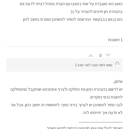
כאגע היא מועברת על שמי בטאבו עם הערת מינהל רציתי לדעת אם
בהצהרת הון חייבים להצהיר על כך
כמו כן אם בבבקשת ההרשמה למחיר למשתכן האם זה נחשב להון
1 תשובות
0
נאוה רומי
נענה לפני שנה 1
שלום,
יש לרשום בהצהרת ההון את החלקה ולצרף אסמכתא שנתקבל מהמחלקה
להשבת נכסי נפקדים.
לגבי מחיר למשתכן יש לערוך בירור נוסף .לתחושתי זה יחשב כהון. אבל אני
לא יודעת איך יתייחסו לזה.
___________________
האמור לעיל אינו יעוץ מקצועי ובכפוף לתנאי האתר