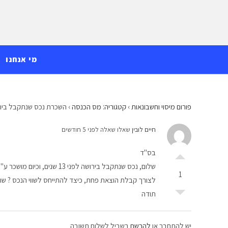
Ski
לתוכן
t
conten
מי אנחנו
פורום מיסוי וחשבונאות
›
קטגוריה: מס הכנסה
›
השכרת נכס שנתקבל ביר
חיים לובין
שאלו שאלה לפני 5 חודשים
בס"ד
שלום, נכס שנתקבל בירושה לפני 13 שנים, וכיום מושכר ע"י היורש.
1
לצורך קבלת הוצאת פחת, כיצד להתייחס לשווי הנכס ? שוו
תודה
יש להתחבר או
להרשם
בשביל לשלוח תשובה