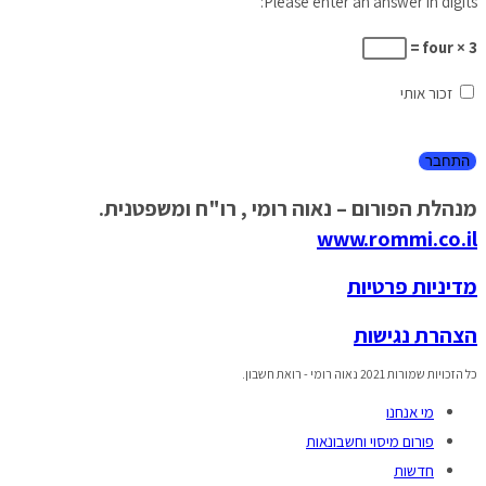
Please enter an answer in digits:
four × 3 =
זכור אותי
מנהלת הפורום – נאוה רומי , רו"ח ומשפטנית.
www.rommi.co.il
מדיניות פרטיות
הצהרת נגישות
כל הזכויות שמורות 2021 נאוה רומי - רואת חשבון.
מי אנחנו
פורום מיסוי וחשבונאות
חדשות