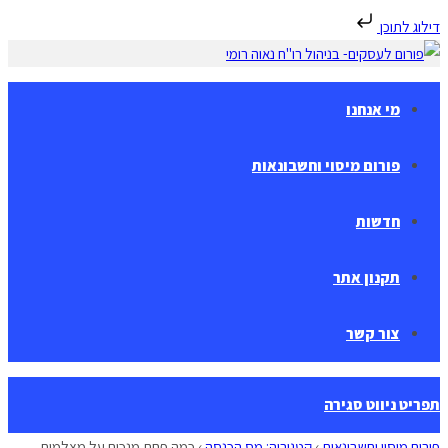
דילוג לתוכן
Skip
to
content
מי אנחנו
פורום מיסוי וחשבונאות
חדשות
תקנון אתר
צור קשר
תפריט ניווט
סגירה
פורום מיסוי וחשבונאות
›
קטגוריה: מס הכנסה
›
כמה פחת מנכים על מצלמות