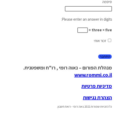
סיסמה
Please enter an answer in digits:
three × five =
זכור אותי
מנהלת הפורום – נאוה רומי , רו"ח ומשפטנית.
www.rommi.co.il
מדיניות פרטיות
הצהרת נגישות
כל הזכויות שמורות 2021 נאוה רומי - רואת חשבון.