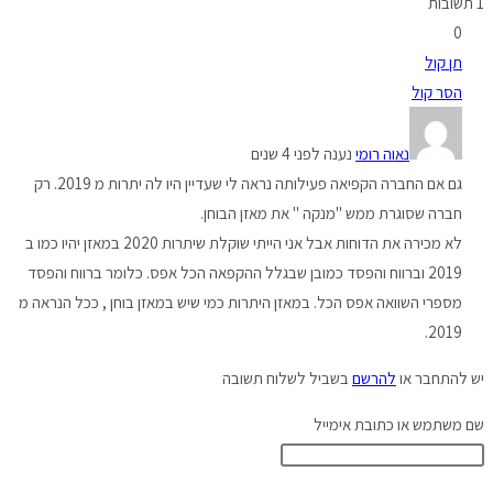
1 תשובות
0
תן קול
הסר קול
נאוה רומי
נענה לפני 4 שנים
גם אם החברה הקפיאה פעילותה נראה לי שעדיין היו לה יתרות מ 2019. רק
חברה שסוגרת ממש "מנקה " את מאזן הבוחן.
לא מכירה את הדוחות אבל אני הייתי שוקלת שיתרות 2020 במאזן יהיו כמו ב
2019 וברווח והפסד כמובן שבגלל ההקפאה הכל אפס. כלומר ברווח והפסד
מספרי השוואה אפס הכל. במאזן היתרות כמי שיש במאזן בוחן , ככל הנראה מ
2019.
יש להתחבר או
להרשם
בשביל לשלוח תשובה
שם משתמש או כתובת אימייל