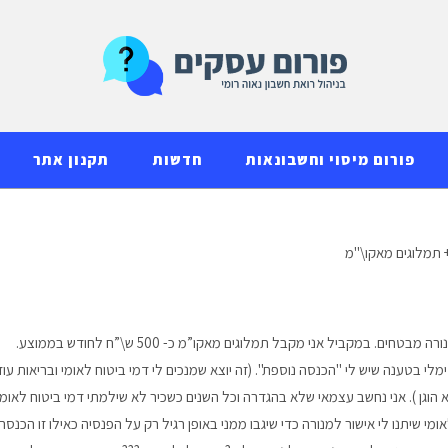
פורום מיסוי וחשבונאות
חדשות
תקנון אתר
תמלוגים מאקו\"מ
שלום. אני בן 66 יצאתי לפנסיה מוקדמת ומקבל פנסיה ממנורה מבטחים. במקביל אני מקבל תמלוגים מאקו”מ כ- 500 ש\”ח לחודש בממוצע.
לי בטענה שיש לי "הכנסה נוספת". (זה יוצא שמנכים לי דמי ביטוח לאומי ובריאות עוד
וגים מאקומ שזה 500 שח , מוגזם ולא הוגן ). אני נחשב עצמאי שלא בהגדרה וכל השנים כשכיר לא שילמתי דמי ביטוח לאומי
ומי שיתנו לי אישור למנורה כדי שיגבו ממני באופן רגיל רק על הפנסיה כאילו זו הכנסה