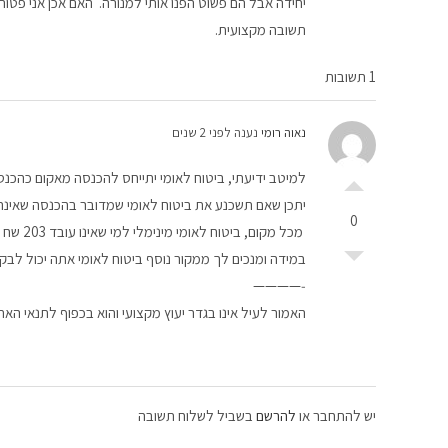
יחידה אבל הם פשוט הפנו אותי למנורה. האם אכן אני פטו
תשובה מקצועית.
1 תשובות
נאוה רומי
נענה לפני 2 שנים
למיטב ידיעתי, ביטוח לאומי יתייחס להכנסה מאקום כהכנס
יתכן שאם תשכנע את ביטוח לאומי שמדובר בהכנסה שאינה מ
0
מכל מקום, ביטוח לאומי מינימלי למי שאינו עובד 203 שח כולל ביטוח בריאות.
במידה ומנכים לך ממקור נוסף ביטוח לאומי אתה יכול לבק
‐————
האמור לעיל אינו בגדר יעוץ מקצועי והוא בכפוף לתנאי האת
יש להתחבר או
להרשם
בשביל לשלוח תשובה