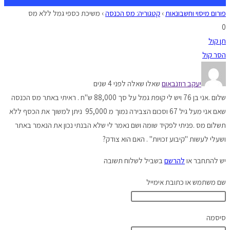
פורום מיסוי וחשבונאות
›
קטגוריה: מס הכנסה
›
משיכת כספי גמל ללא מס
0
תן קול
הסר קול
יעקב רוזנבאום
שאלו שאלה לפני 4 שנים
שלום .אני בן 76 ויש לי קופת גמל על סך 88,000 ש"ח . ראיתי באתר מס הכנסה
שאם אני מעל גיל 67 וסכום הצבירה נמוך מ 95,000 ניתן למשוך את הכסף ללא
תשלום מס .פניתי לפקיד שומה ושם נאמר לי שלא הבנתי נכון את הנאמר באתר
ושעלי לעשות "קיבוע זכויות" . האם הוא צודק?
יש להתחבר או
להרשם
בשביל לשלוח תשובה
שם משתמש או כתובת אימייל
סיסמה