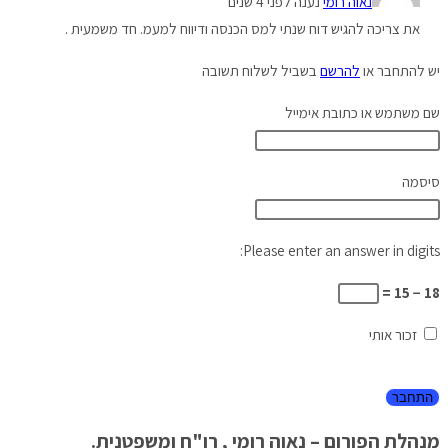
נאוה רומי
נענה לפני 4 שנים
את צריכה להגיש דוח שנתי למס הכנסה ודיווח למעמ. חד משמעית .
יש להתחבר או
להרשם
בשביל לשלוח תשובה
שם משתמש או כתובת אימייל
סיסמה
Please enter an answer in digits:
18 − 15 =
זכור אותי
מנהלת הפורום – נאוה רומי , רו"ח ומשפטנית.