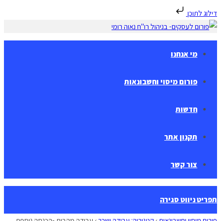
דילוג לתוכן
Skip
to
content
מי אנחנו
פורום מיסוי וחשבונאות
חדשות
תקנון אתר
צור קשר
תפריט ניווט
סגירה
פורום מיסוי וחשבונאות
›
קטגוריה: עבודה ושכר
›
עבודה מהבית -הכנסה נוספת