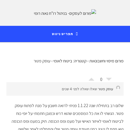
Ski
לתוכן
t
conten
תפריט ניווט
פורום מיסוי וחשבונאות
›
קטגוריה: ביטוח לאומי
›
עוסק פטור
0
עוסק פטור
שאלו שאלה לפני 4 שנים
שלום רב בתחילת שנה 1.1.22 פניתי לרואה חשבון על מנת לפתוח עוסק
פטור. הגשתי לו את כל המסמכים שהוא דרש וכמובן חתמתי על יופי כוח
לביטוח לאומי לאיזור האישי ועל מעמ ומס הכנסה. תיק במעמ ומס הכנסה
הוא פתח לי הציג בפני תעודת עוסק פטור שלי והתחלתי לאחר שלושה