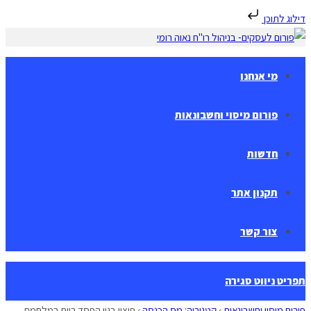
דילוג לתוכן
Skip
to
content
מי אנחנו
פורום מיסוי וחשבונאות
חדשות
תקנון אתר
צור קשר
תפריט ניווט
סגירה
פורום מיסוי וחשבונאות
›
קטגוריה: מס הכנסה
›
פיצוי בגין הפסד רווח במלחמת