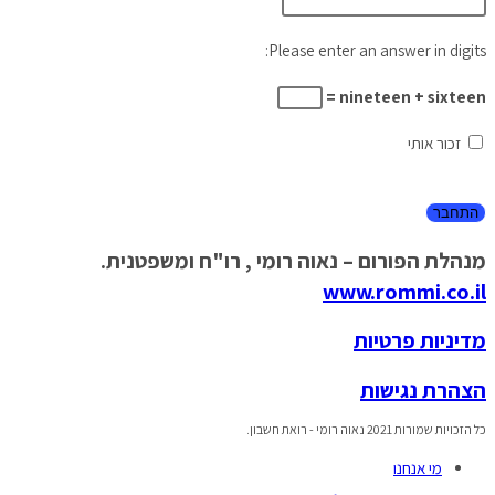
Please enter an answer in digits:
nineteen + sixteen =
זכור אותי
מנהלת הפורום – נאוה רומי , רו"ח ומשפטנית.
www.rommi.co.il
מדיניות פרטיות
הצהרת נגישות
כל הזכויות שמורות 2021 נאוה רומי - רואת חשבון.
מי אנחנו