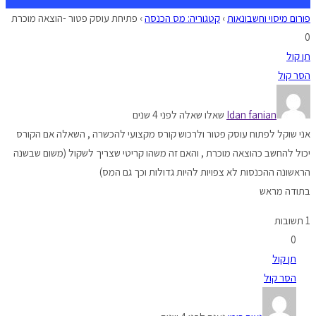
פורום מיסוי וחשבונאות
›
קטגוריה: מס הכנסה
›
פתיחת עוסק פטור -הוצאה מוכרת
0
תן קול
הסר קול
Idan fanian
שאלו שאלה לפני 4 שנים
אני שוקל לפתוח עוסק פטור ולרכוש קורס מקצועי להכשרה , השאלה אם הקורס
יכול להחשב כהוצאה מוכרת , והאם זה משהו קריטי שצריך לשקול (משום שבשנה
הראשונה ההכנסות לא צפויות להיות גדולות וכך גם המס)
בתודה מראש
1 תשובות
0
תן קול
הסר קול