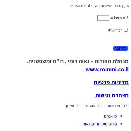
Please enter an answer in digits:
2 × two =
זכור אותי
מנהלת הפורום – נאוה רומי , רו"ח ומשפטנית.
www.rommi.co.il
מדיניות פרטיות
הצהרת נגישות
כל הזכויות שמורות 2021 נאוה רומי - רואת חשבון.
מי אנחנו
פורום מיסוי וחשבונאות