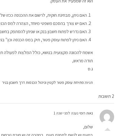
הוא זה שמפעיל את העסק.
האם ניתן, מבחינת חוקית, לרשום את ההכנסה ככזו של 
האם יש צורך בהסכם משפטי מיוחד, הצהרה למס הכנס
האם נדרש לפתוח חשבון בנק או שניתן להסתפק בחשבון
האם ניתן לפתוח עוסק פטור, תיק במס הכנסה וכו\’ בגי
אשמח להכוונה מקצועית בנושא, כולל המלצות לפעולה תקי
תודה מראש,
ג.ס
תגיות:
פתיחת עוסק פטור לקטין וניהול הכנסות דרך חשבון בגיר
2 תשובות
נאוה רומי
נענה לפני שנה 1
שלום,