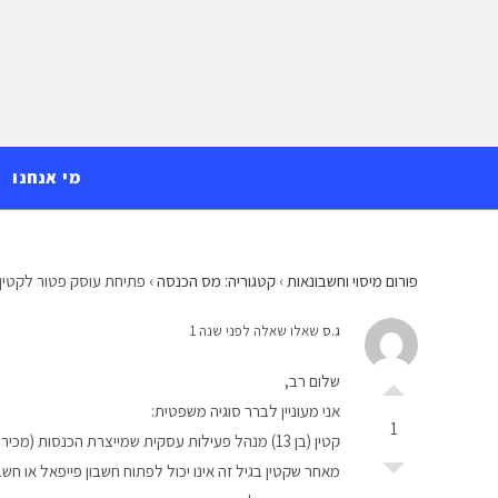
Ski
לתוכן
t
conten
מי אנחנו
פורום מיסוי וחשבונאות
›
קטגוריה: מס הכנסה
›
פתיחת עוסק פטור לקטין ו
ג.ס
שאלו שאלה לפני שנה 1
שלום רב,
אני מעוניין לברר סוגיה משפטית:
1
קטין (בן 13) מנהל פעילות עסקית שמייצרת הכנסות (מכירות אונליין).
מאחר שקטין בגיל זה אינו יכול לפתוח חשבון פייפאל או ח