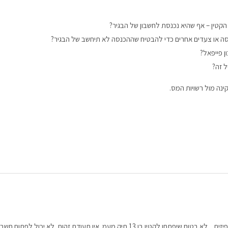
הקטין – אף שהיא נכנסת לחשבון של הבגיר?
ה או צעדים אחרים כדי להבטיח שההכנסה לא תיחשב של הבגיר?
 פייפאל?
ל זה?
נה מול רשויות המס.
במעמ יש לגשת לתחנת מעמ. במקרה זה יש חובת נוכחות פיזית . לא בטוח שיפתחו לקטין בן 13 תיק מעמ. אין תעודת זהות לא יכול לפתוח חשב