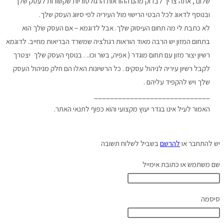
שלום , אתה צריך לבדוק מהם ההוראות הרגולטוריות שקשורות לעסק שלך
ובנוסף לדאוג לכל הבטי הרישוי מול העיריה לפי סיווג העסק שלך.
לא כתבת לי מה תחום העיסוק שלך. אבל לדוגמא – אם העסק שלך הוא
בתחום המזון יש הרבה מאוד הוראות רגולציה שמשרד הבריאות מחייב. לדוגמא
רשיון יצור מזון עם תחום מוגדר ( אפיה, בשר וכו.. . בנוסף העסק שלך יצטרך
לקבל רשיון עיריה לניהול עסקים . כל הרשיונות האלו הם חלק מניהול העסק
שלך ויש להקפיד עליהם .
_____________________________
האמור לעיל אינו בגדר יעוץ מקצועי והוא כפוף לתנאי האתר.
יש להתחבר או
להרשם
בשביל לשלוח תשובה
שם משתמש או כתובת אימייל
סיסמה