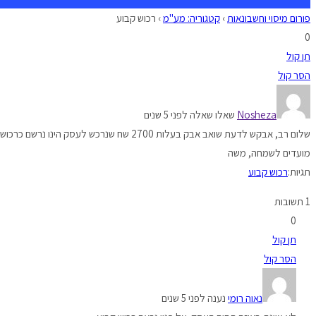
פורום מיסוי וחשבונאות
›
קטגוריה: מע"מ
›
רכוש קבוע
0
תן קול
הסר קול
Nosheza
שאלו שאלה לפני 5 שנים
שלום רב, אבקש לדעת שואב אבק בעלות 2700 שח שנרכש לעסק הינו נרשם כרכוש קבוע או כהוצאה רגילה?
מועדים לשמחה, משה
תגיות:
רכוש קבוע
1 תשובות
0
תן קול
הסר קול
נאוה רומי
נענה לפני 5 שנים