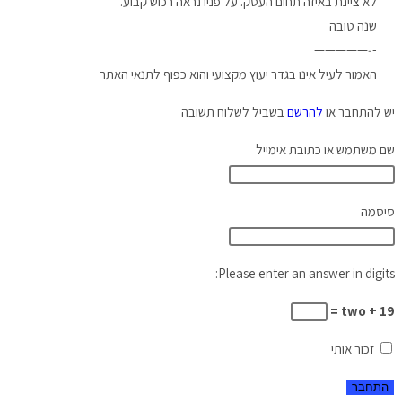
לא ציינת באיזה תחום העסק. על פניו נראה רכוש קבוע.
שנה טובה
-‐—————
האמור לעיל אינו בגדר יעוץ מקצועי והוא כפוף לתנאי האתר
יש להתחבר או
להרשם
בשביל לשלוח תשובה
שם משתמש או כתובת אימייל
סיסמה
Please enter an answer in digits:
19 + two =
זכור אותי