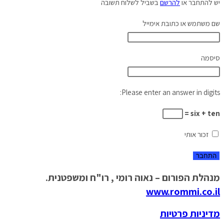
יש להתחבר או
להרשם
בשביל לשלוח תשובה
שם משתמש או כתובת אימייל
סיסמה
Please enter an answer in digits:
six + ten =
זכור אותי
מנהלת הפורום – נאוה רומי , רו"ח ומשפטנית.
www.rommi.co.il
מדיניות פרטיות