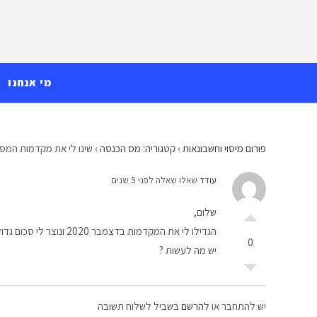
Ski
לתוכן
t
conten
מי אנחנו
פורום מיסוי וחשבונאות
›
קטגוריה: מס הכנסה
›
שינו לי את מקדמות המס
עודד
שאלו שאלה לפני 5 שנים
שלום,
הגדילו לי את המקדמות בדצמבר 2020 ונוצר לי סכום גדול לשלם – כי אמרו לי שהאחוז החדש הוא רטרואקטיבי מתחילת השנה .
0
יש מה לעשות ?
יש להתחבר או
להרשם
בשביל לשלוח תשובה