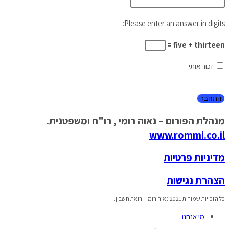
Please enter an answer in digits:
five + thirteen =
זכור אותי
מנהלת הפורום – נאוה רומי , רו"ח ומשפטנית.
www.rommi.co.il
מדיניות פרטיות
הצהרת נגישות
כל הזכויות שמורות 2021 נאוה רומי - רואת חשבון.
מי אנחנו