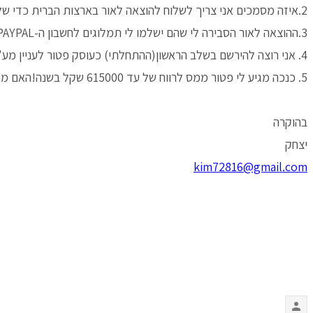
2.איזה מסמכים אני צריך לשלוח להוצאה לאור בארצות הברית כדי שלא יורידו לי מס הכנסה בארצות הברית על הרווח ממכירות הספר.
3.ההוצאה לאור הסבירה לי שהם ישלמו לי תמלוגים לחשבון ה-PAYPAL שלי ולכן הפרטים שלי לא קשורים למס הכנסה האמריקאי.
4. אני רוצה להירשם בשלב הראשון(ההתחלתי) כעוסק פטור לעניין מע"מ ומס הכנסה(האם אני כמוכר ספרים בחו"ל ייחשב כעוסק פטור?)
5. כנכה מגיע לי פטור ממס לרווח של עד 615000 שקל בשנה!האם מכירת ספרים בחו"ל תחשב עבורי כהכנסה מיגיעה אישית?
בהוקרה
יצחק
kim72816@gmail.com