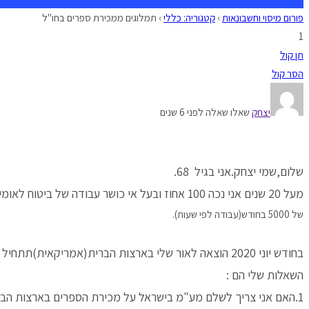
פורום מיסוי וחשבונאות
›
קטגוריה: כללי
›
תמלוגים ממכירת ספרים בחו"ל
1
תן קול
הסר קול
יצחק
שאלו שאלה לפני 6 שנים
שלום,שמי יצחק.אני בגיל 68.
מעל 20 שנים אני נכה 100 אחוז ובעל אי כושר עבודה של ביטוח לאומי.(כמו כן מקבל קיצבת נכות כללית+שירותים מיוחדים+ילד בצבא בסך כ-5000 ש"ח).
של 5000 בחודש(עבודה לפי שעות).
בחודש יוני 2020 הוצאה לאור שלי בארצות הברית(אמריקאית)תתחיל למכור ספר שלי באנגלית בחו"ל.(סאטירה בדיונית).
השאלות שלי הם :
1.האם אני צריך לשלם מע"מ בישראל על מכירת הספרים בארצות הברית(אני מניח שמכירת הספרים בחו"ל כוללת תשלום מע"מ)