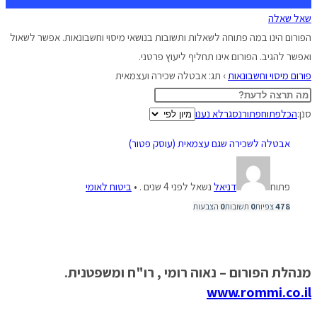
שאל שאלה
הפורום הינו במה פתוחה לשאלות ותשובות בנושאי מיסוי וחשבונאות. אפשר לשאול
ואפשר להגיב. הפורום אינו תחליף ליעוץ פרטני.
פורום מיסוי וחשבונאות
›
תג: אבטלה שכירה ועצמאית
סנן:
הכל
פתוח
פתור
נסגר
לא נענו
אבטלה לשכירה שגם עצמאית (עוסק פטור)
פתוח
דניאל
נשאל לפני 4 שנים .
•
ביטוח לאומי
478
צפיות
0
תשובות
0
הצבעות
מנהלת הפורום – נאוה רומי , רו"ח ומשפטנית.
www.rommi.co.il