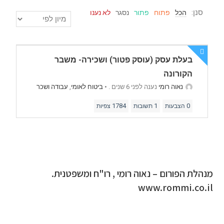
סנן:
הכל
פתוח
פתור
נסגר
לא נענו
בעלת עסק (עוסק פטור) ושכירה- משבר
הקורונה
נאוה רומי
נענה לפני 6 שנים .
•
ביטוח לאומי
,
עבודה ושכר
1784
1
0
הצבעות
תשובות
צפיות
מנהלת הפורום – נאוה רומי , רו"ח ומשפטנית.
www.rommi.co.il