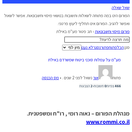
שאל שאלה
הפורום הינו במה פתוחה לשאלות ותשובות בנושאי מיסוי וחשבונאות. אפשר לשאול
ואפשר להגיב. הפורום אינו תחליף ליעוץ פרטני.
פורום מיסוי וחשבונאות
›
תג: פטור מע"מ באילת
סנן:
הכל
פתוח
פתור
נסגר
לא נענו
מע"מ על עמלות סוכני ביטוח שמשרדם באילת
פתוח
אור
נשאל לפני 2 שנים .
•
מס הכנסה
466
צפיות
0
תשובות
-2
הצבעות
מנהלת הפורום – נאוה רומי , רו"ח ומשפטנית.
www.rommi.co.il